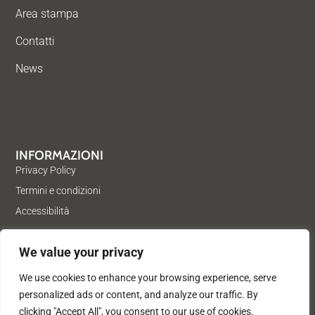
Area stampa
Contatti
News
INFORMAZIONI
Privacy Policy
Termini e condizioni
Accessibilità
We value your privacy
We use cookies to enhance your browsing experience, serve
personalized ads or content, and analyze our traffic. By
© Acea Pinerolese Industriale S.p.a. – Tutti i diritti riservati. Via
clicking "Accept All", you consent to our use of cookies.