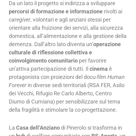
Da un lato il progetto si indirizza a sviluppare
percorsi di formazione e informazione
rivolti ai
caregiver
, volontari e agli anziani stessi per
orientare alla fruizione dei servizi, alla sicurezza
domestica, all’alimentazione e alla gestione della
demenza. Dall’altro lato diventa un’
operazione
culturale di riflessione collettiva e
coinvolgimento comunitario
per favorire
un’attiva partecipazione di tutti. Il
cinema
è
protagonista con proiezioni del docu-film
Human
Forever
in diverse sedi territoriali (RSA FER, Asilo
dei Vecchi, Rifugio Re Carlo Alberto, Centro
Diurno di Cumiana) per sensibilizzare sul tema
della fragilità e stimolare la co-progettazione.
La
Casa dell’Anziano
di Pinerolo si trasforma in
un
hub
di welfare comunitario con
RS-Aperta
, un